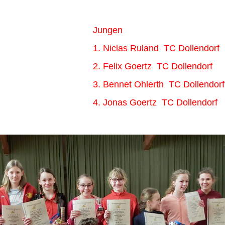
Jungen
1. Niclas Ruland
TC Dollendorf
2. Felix Goertz
TC Dollendorf
3. Bennet Ohlerth
TC Dollendorf
4. Jonas Goertz
TC Dollendorf